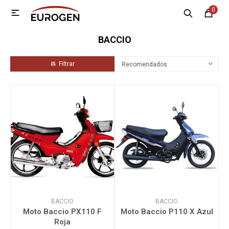
0

MI CUENTA
BACCIO
Menú
Nosotros
Contacto
Sucursales
Recomendados
Electrodomésticos
Tecnología
Climatización
Motos
BACCIO
BACCIO
Moto Baccio PX110 F
Moto Baccio P110 X Azul
Roja
Bicicletas