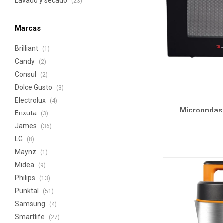
Lavado y secado
(23)
Marcas
Brilliant
(1)
Candy
(2)
Consul
(2)
Dolce Gusto
(3)
Electrolux
(4)
Microondas
Enxuta
(3)
James
(36)
LG
(8)
Maynz
(1)
Midea
(9)
Philips
(13)
Punktal
(51)
Samsung
(4)
Smartlife
(27)