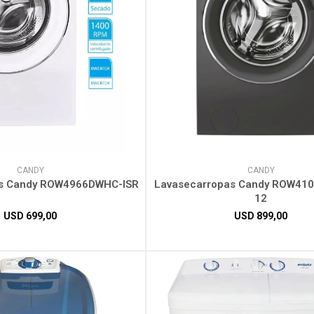
CANDY
CANDY
as Candy ROW4966DWHC-ISR
Lavasecarropas Candy ROW41
12
USD
699,00
USD
899,00