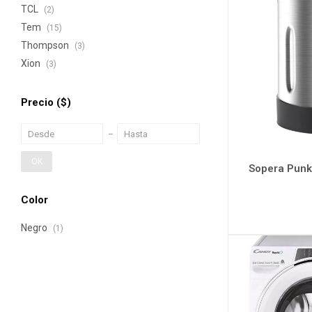
TCL
(2)
Tem
(15)
Thompson
(3)
Xion
(3)
Precio
($)
OK
Sopera Punk
Color
Negro
(1)