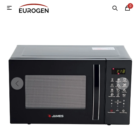
0

MI CUENTA
Menú
Nosotros
Contacto
Sucursales
Electrodomésticos
Tecnología
Climatización
Motos
Bicicletas