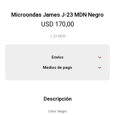
Microondas James J-23 MDN Negro
Herramientas
USD
170,00
Bebés
J-23 MDN
Otros
Envíos
Medios de pago
Contacto
Locales
Descripción
Color: Negro