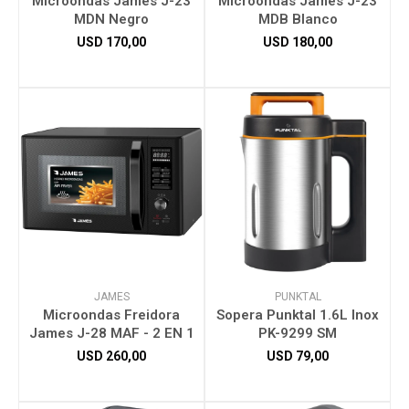
Microondas James J-23
Microondas James J-23
MDN Negro
MDB Blanco
USD
170,00
USD
180,00
Herramientas
Bebés
Otros
Contacto
JAMES
PUNKTAL
Locales
Microondas Freidora
Sopera Punktal 1.6L Inox
James J-28 MAF - 2 EN 1
PK-9299 SM
USD
260,00
USD
79,00