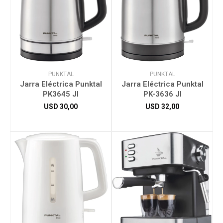
PUNKTAL
PUNKTAL
Jarra Eléctrica Punktal
Jarra Eléctrica Punktal
PK3645 JI
PK-3636 JI
USD
30,00
USD
32,00