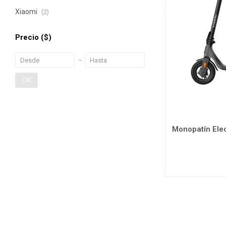
Xiaomi
(2)
Precio
($)
OK
Monopatín Elec