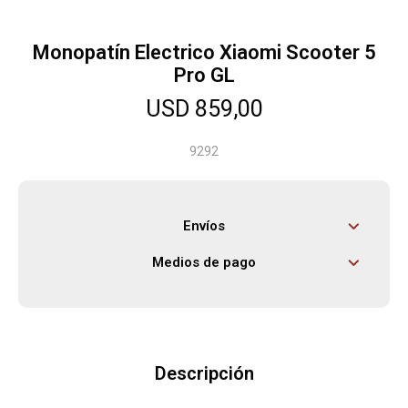
Monopatín Electrico Xiaomi Scooter 5
Herramientas
Pro GL
USD
859,00
Bebés
9292
Otros
Envíos
Contacto
Medios de pago
Locales
Descripción