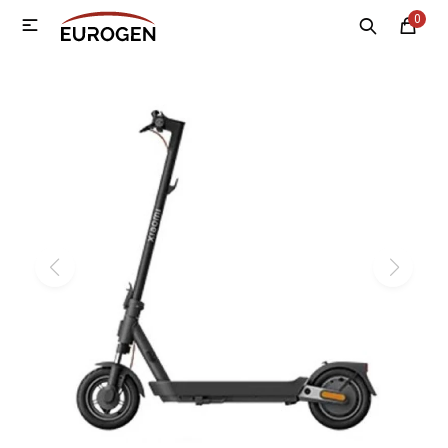
0

MI CUENTA
Menú
Nosotros
Contacto
Sucursales
Electrodomésticos
Tecnología
Climatización
Motos
Bicicletas