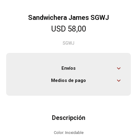
Sandwichera James SGWJ
Herramientas
USD
58,00
Bebés
SGWJ
Otros
Envíos
Medios de pago
Contacto
Locales
Descripción
Color: Inoxidable