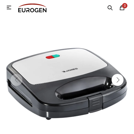
0

MI CUENTA
Menú
Nosotros
Contacto
Sucursales
Electrodomésticos
Tecnología
Climatización
Motos
Bicicletas