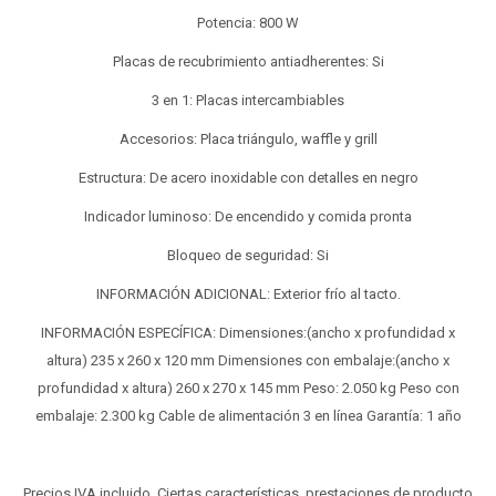
Potencia: 800 W
Placas de recubrimiento antiadherentes: Si
3 en 1: Placas intercambiables
Accesorios: Placa triángulo, waffle y grill
Estructura: De acero inoxidable con detalles en negro
Indicador luminoso: De encendido y comida pronta
Bloqueo de seguridad: Si
INFORMACIÓN ADICIONAL: Exterior frío al tacto.
INFORMACIÓN ESPECÍFICA: Dimensiones:(ancho x profundidad x
altura) 235 x 260 x 120 mm Dimensiones con embalaje:(ancho x
profundidad x altura) 260 x 270 x 145 mm Peso: 2.050 kg Peso con
embalaje: 2.300 kg Cable de alimentación 3 en línea Garantía: 1 año
Precios IVA incluido. Ciertas características, prestaciones de producto