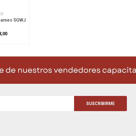
ES
James SGWJ
8,00
SUSCRIBIRME