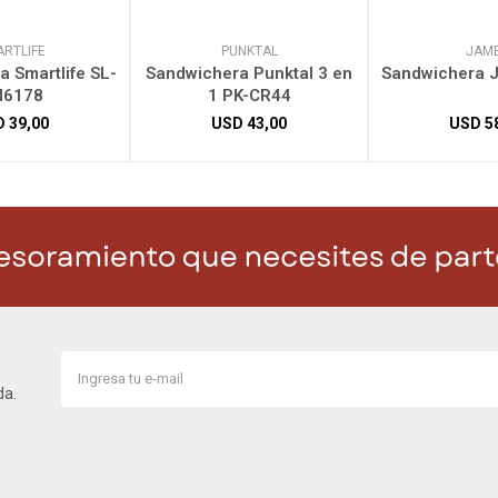
RTLIFE
PUNKTAL
JAM
 Smartlife SL-
Sandwichera Punktal 3 en
Sandwichera 
M6178
1 PK-CR44
D
39,00
USD
43,00
USD
5
da.