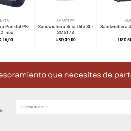
NKTAL
SMARTLIFE
JAM
a Punktal PK-
Sandwichera Smartlife SL-
Sandwichera 
2 Inox
SM6178
D
26,00
USD
39,00
USD
5
da.