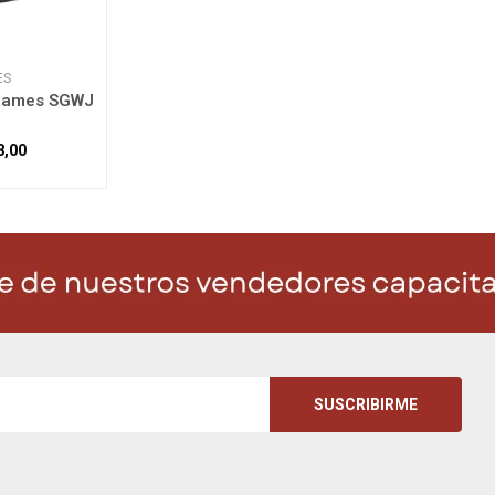
ES
James SGWJ
8,00
SUSCRIBIRME