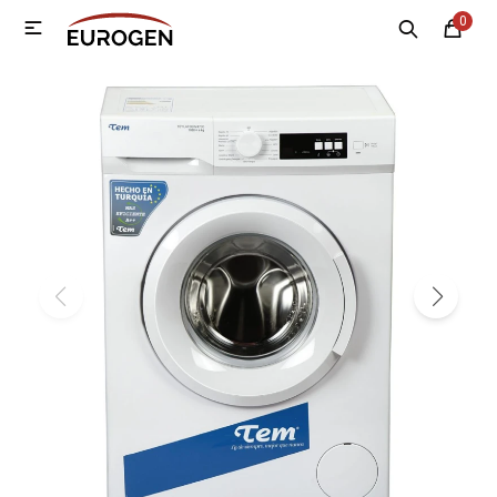
0

MI CUENTA
Menú
Nosotros
Contacto
Sucursales
Electrodomésticos
Tecnología
Climatización
Motos
Bicicletas