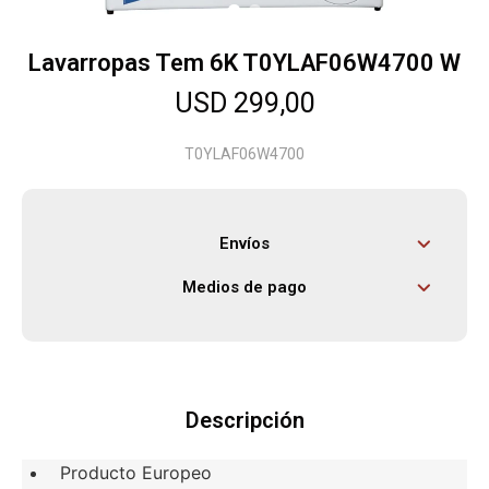
Lavarropas Tem 6K T0YLAF06W4700 W
Herramientas
USD
299,00
Bebés
T0YLAF06W4700
Otros
Envíos
Medios de pago
Contacto
Locales
Descripción
Producto Europeo