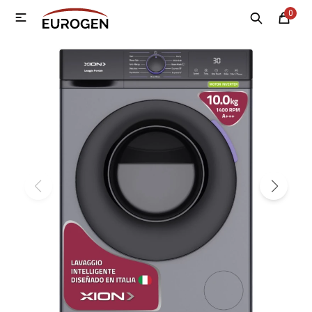
0

MI CUENTA
Menú
Nosotros
Contacto
Sucursales
Electrodomésticos
Tecnología
Climatización
Motos
Bicicletas