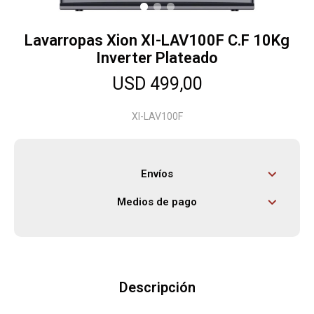
Lavarropas Xion XI-LAV100F C.F 10Kg
Herramientas
Inverter Plateado
USD
499,00
Bebés
XI-LAV100F
Otros
Envíos
Contacto
Medios de pago
Locales
Descripción