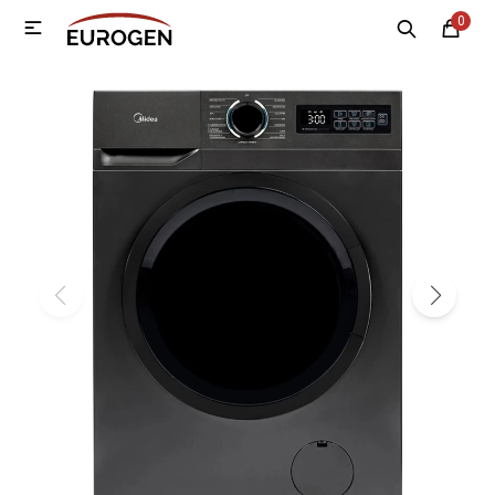
0

MI CUENTA
Menú
Nosotros
Contacto
Sucursales
Electrodomésticos
Tecnología
Climatización
Motos
Bicicletas