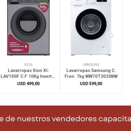
XION
SAMSUNG
Lavarropas Xion XI-
Lavarropas Samsung C.
LAV100F C.F 10Kg Inverter
Fron. 7kg WW70T3020BW
Plateado
USD
499,00
USD
599,00