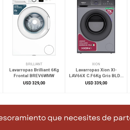
BRILLIANT
XION
Lavarropas Brilliant 6Kg
Lavarropas Xion XI-
Frontal BREV6WMW
LAV66X C.F6Kg Gris BLDC
Inverter
USD
329,00
USD
339,00