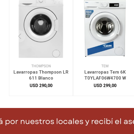
THOMPSON
TEM
Lavarropas Thompson LR
Lavarropas Tem 6K
611 Blanco
T0YLAF06W4700 W
USD
290,00
USD
299,00