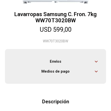
Lavarropas Samsung C. Fron. 7kg
Herramientas
WW70T3020BW
USD
599,00
Bebés
WW70T3020BW
Otros
Envíos
Contacto
Medios de pago
Locales
Descripción