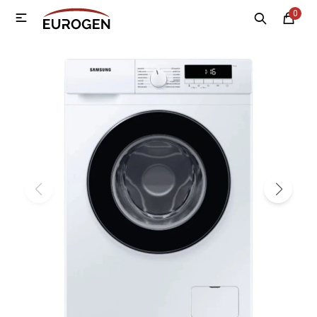
0

MI CUENTA
Menú
Nosotros
Contacto
Sucursales
Electrodomésticos
Tecnología
Climatización
Motos
Bicicletas