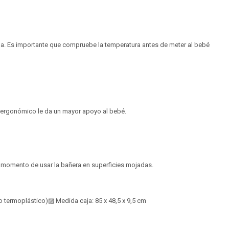
ua. Es importante que compruebe la temperatura antes de meter al bebé
o ergonómico le da un mayor apoyo al bebé.
l momento de usar la bañera en superficies mojadas.
 termoplástico)▨ Medida caja: 85 x 48,5 x 9,5 cm