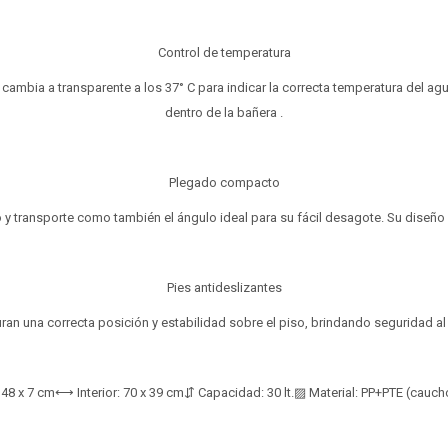
Control de temperatura
ambia a transparente a los 37° C para indicar la correcta temperatura del ag
dentro de la bañera .
Plegado compacto
 y transporte como también el ángulo ideal para su fácil desagote. Su diseñ
Pies antideslizantes
ran una correcta posición y estabilidad sobre el piso, brindando seguridad a
x 7 cm⟷ Interior: 70 x 39 cm⇵ Capacidad: 30 lt.▨ Material: PP+PTE (caucho