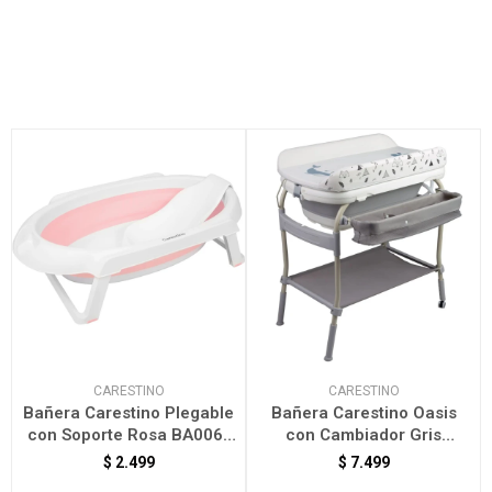
CARESTINO
CARESTINO
Bañera Carestino Plegable
Bañera Carestino Oasis
con Soporte Rosa BA006-
con Cambiador Gris
RS
BA015-GR
$
2.499
$
7.499