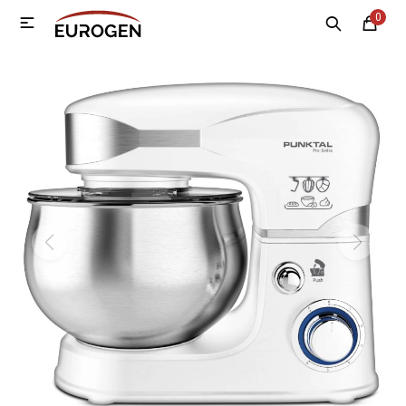
0

MI CUENTA
Menú
Nosotros
Contacto
Sucursales
Electrodomésticos
Tecnología
Climatización
Motos
Bicicletas