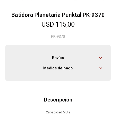
Batidora Planetaria Punktal PK-9370
Herramientas
USD
115,00
Bebés
PK-9370
Otros
Envíos
Medios de pago
Contacto
Locales
Descripción
Capacidad 5 Lts