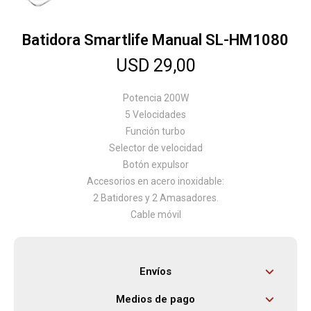
Batidora Smartlife Manual SL-HM1080
Herramientas
USD
29,00
Bebés
Potencia 200W
5 Velocidades
Función turbo
Otros
Selector de velocidad
Botón expulsor
Accesorios en acero inoxidable:
Contacto
2 Batidores y 2 Amasadores.
Cable móvil
Locales
Envíos
Medios de pago