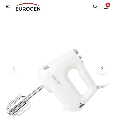
0

MI CUENTA
Menú
Nosotros
Contacto
Sucursales
Electrodomésticos
Tecnología
Climatización
Motos
Bicicletas