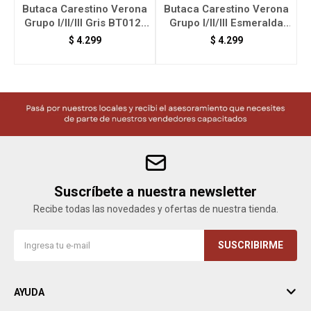
Butaca Carestino Verona
Butaca Carestino Verona
Grupo I/II/III Gris BT012-
Grupo I/II/III Esmeralda
GR
BT012-ES
$
4.299
$
4.299
Suscríbete a nuestra newsletter
Recibe todas las novedades y ofertas de nuestra tienda.
SUSCRIBIRME
AYUDA