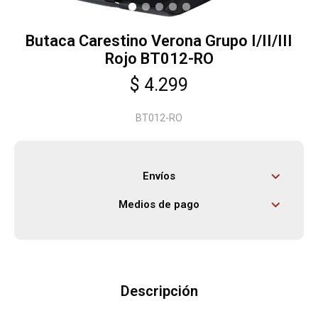
Butaca Carestino Verona Grupo I/II/III
Herramientas
Rojo BT012-RO
$
4.299
Bebés
BT012-RO
Otros
Envíos
Contacto
Medios de pago
Locales
Descripción