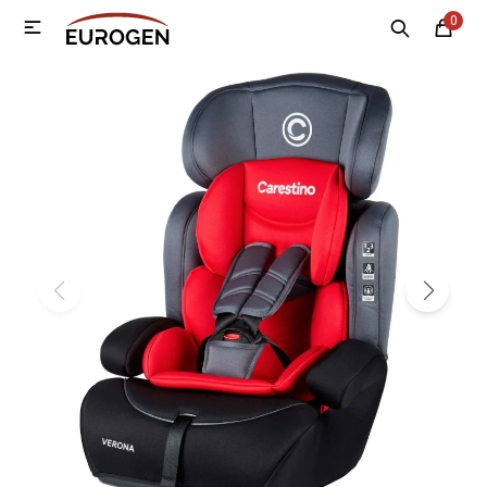
0

MI CUENTA
Menú
Nosotros
Contacto
Sucursales
Electrodomésticos
Tecnología
Climatización
Motos
Bicicletas