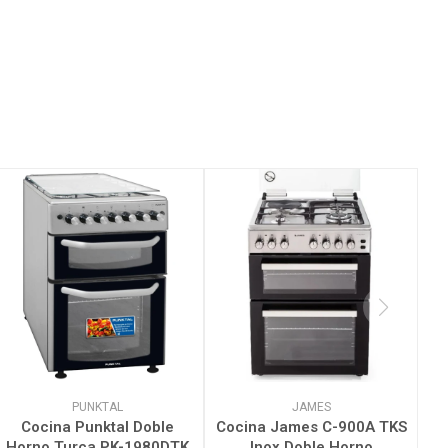
PUNKTAL
JAMES
Cocina Punktal Doble
Cocina James C-900A TKS
Horno Turca PK-1980DTK
Inox Doble Horno