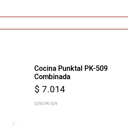
Cocina Punktal PK-509
Combinada
$
7.014
3290 PK-509