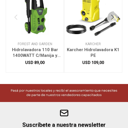
FOREST AND GARDEN
KARCHER
Hidrolavadora 110 Bar
Karcher Hidrolavadora K1
K
1400WATT C/Manija y
PE
Ruedas H4110M/220
USD
89,00
USD
109,00
Suscríbete a nuestra newsletter