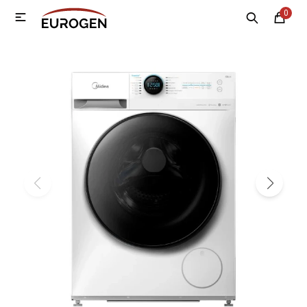
0

MI CUENTA
Menú
Nosotros
Contacto
Sucursales
Electrodomésticos
Tecnología
Climatización
Motos
Bicicletas