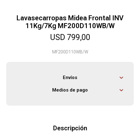
Lavasecarropas Midea Frontal INV
Herramientas
11Kg/7Kg MF200D110WB/W
USD
799,00
Bebés
MF200D110WB/W
Otros
Envíos
Contacto
Medios de pago
Locales
Descripción