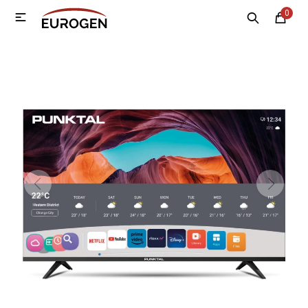
0

MI CUENTA
Menú
Nosotros
Contacto
Sucursales
Electrodomésticos
Tecnología
Climatización
Motos
Bicicletas