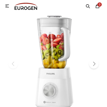
0

MI CUENTA
Menú
Nosotros
Contacto
Sucursales
Electrodomésticos
Tecnología
Climatización
Motos
Bicicletas