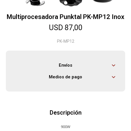
Multiprocesadora Punktal PK-MP12 Inox
Herramientas
USD
87,00
Bebés
PK-MP12
Otros
Envíos
Medios de pago
Contacto
Locales
Descripción
900W