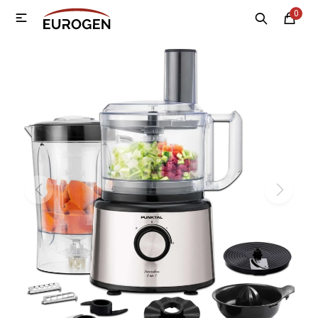
0

MI CUENTA
Menú
Nosotros
Contacto
Sucursales
Electrodomésticos
Tecnología
Climatización
Motos
Bicicletas