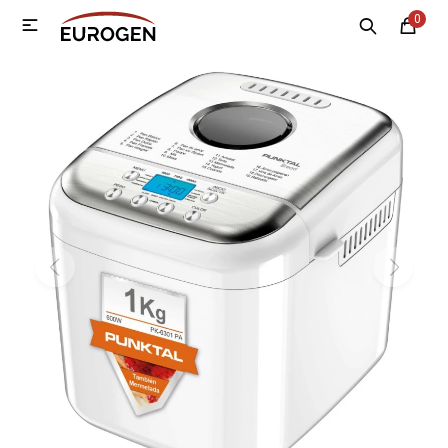
0

MI CUENTA
Menú
Nosotros
Contacto
Sucursales
Electrodomésticos
Tecnología
Climatización
Motos
Bicicletas