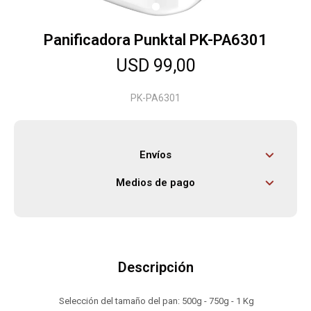
Panificadora Punktal PK-PA6301
Herramientas
USD
99,00
Bebés
PK-PA6301
Otros
Envíos
Medios de pago
Contacto
Locales
Descripción
Selección del tamaño del pan: 500g - 750g - 1 Kg