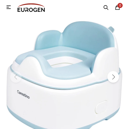
0

MI CUENTA
Menú
Nosotros
Contacto
Sucursales
Electrodomésticos
Tecnología
Climatización
Motos
Bicicletas