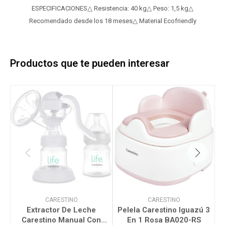
ESPECIFICACIONES△ Resistencia: 40 kg△ Peso: 1,5 kg△
Recomendado desde los 18 meses△ Material Ecofriendly
Productos que te pueden interesar
CARESTINO
CARESTINO
Extractor De Leche
Pelela Carestino Iguazú 3
P
Carestino Manual Con
En 1 Rosa BA020-RS