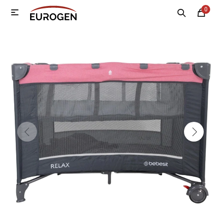
0

MI CUENTA
Menú
Nosotros
Contacto
Sucursales
Electrodomésticos
Tecnología
Climatización
Motos
Bicicletas