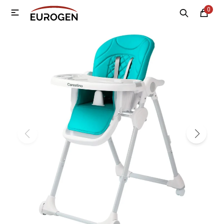
0

MI CUENTA
Menú
Nosotros
Contacto
Sucursales
Electrodomésticos
Tecnología
Climatización
Motos
Bicicletas