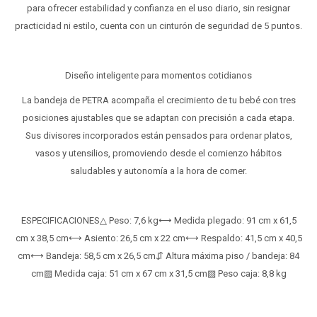
para ofrecer estabilidad y confianza en el uso diario, sin resignar
practicidad ni estilo, cuenta con un cinturón de seguridad de 5 puntos.
Diseño inteligente para momentos cotidianos
La bandeja de PETRA acompaña el crecimiento de tu bebé con tres
posiciones ajustables que se adaptan con precisión a cada etapa.
Sus divisores incorporados están pensados para ordenar platos,
vasos y utensilios, promoviendo desde el comienzo hábitos
saludables y autonomía a la hora de comer.
ESPECIFICACIONES△ Peso: 7,6 kg⟷ Medida plegado: 91 cm x 61,5
cm x 38,5 cm⟷ Asiento: 26,5 cm x 22 cm⟷ Respaldo: 41,5 cm x 40,5
cm⟷ Bandeja: 58,5 cm x 26,5 cm⇵ Altura máxima piso / bandeja: 84
cm▨ Medida caja: 51 cm x 67 cm x 31,5 cm▨ Peso caja: 8,8 kg