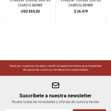
Freezer consul 300 lts
Freezer Consul 526 lts
CHA31LBDWX
CHB53LBDWX
USD
559,00
$
36.479
Herramientas
Bebés
Otros
Contacto
Locales
Suscríbete a nuestra newsletter
Recibe todas las novedades y ofertas de nuestra tienda.