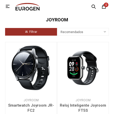
0

MI CUENTA
JOYROOM
Menú
Nosotros
Contacto
Sucursales
Recomendados
Electrodomésticos
Tecnología
Climatización
Motos
JOYROOM
JOYROOM
Smartwatch Joyroom JR-
Reloj Inteligente Joyroom
FC2
FT5S
Bicicletas