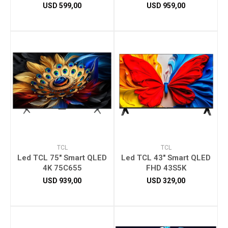
USD
599,00
USD
959,00
Herramientas
Bebés
Otros
Contacto
TCL
TCL
Led TCL 75" Smart QLED
Led TCL 43" Smart QLED
4K 75C655
FHD 43S5K
Locales
USD
939,00
USD
329,00