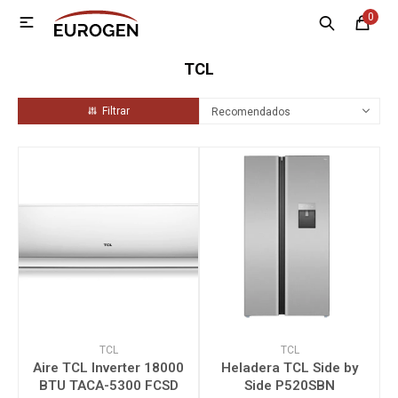
0

MI CUENTA
TCL
Menú
Nosotros
Contacto
Sucursales
Recomendados
Electrodomésticos
Tecnología
Climatización
Motos
TCL
TCL
Aire TCL Inverter 18000
Heladera TCL Side by
BTU TACA-5300 FCSD
Side P520SBN
Bicicletas