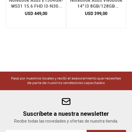
Notebook Asus E1504GA-
Notebook Asus Vivobook
WS31 15.6 FHD I3-N305
14" I3 8GB/128GB
8GB
X1404VA
USD
449,00
USD
399,00
Herramientas
Bebés
Otros
Contacto
Locales
Suscríbete a nuestra newsletter
Recibe todas las novedades y ofertas de nuestra tienda.