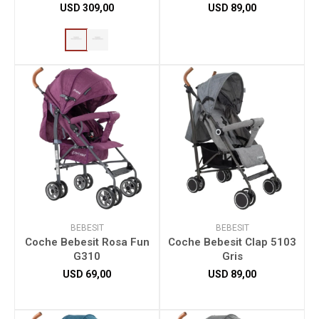
Bebesit Alfa Travel
USD
309,00
USD
89,00
System 5039 Rosa
Herramientas
Bebés
Otros
Contacto
BEBESIT
BEBESIT
Locales
Coche Bebesit Rosa Fun
Coche Bebesit Clap 5103
G310
Gris
USD
69,00
USD
89,00