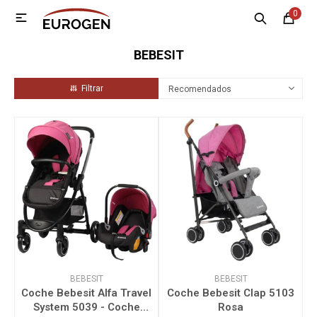
0

MI CUENTA
BEBESIT
Menú
Nosotros
Contacto
Sucursales
Recomendados
Electrodomésticos
Tecnología
Climatización
Motos
BEBESIT
BEBESIT
Coche Bebesit Alfa Travel
Coche Bebesit Clap 5103
System 5039 - Coche
Rosa
Bicicletas