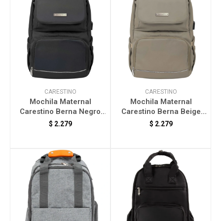
CARESTINO
CARESTINO
Mochila Maternal
Mochila Maternal
Carestino Berna Negro
Carestino Berna Beige
BS103-NE
BS103-BE
$
2.279
$
2.279