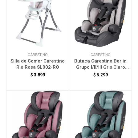
CARESTINO
CARESTINO
Silla de Comer Carestino
Butaca Carestino Berlin
Rio Rosa SL002-RO
Grupo I/II/III Gris Claro
BT003-GC
$
3.899
$
5.299