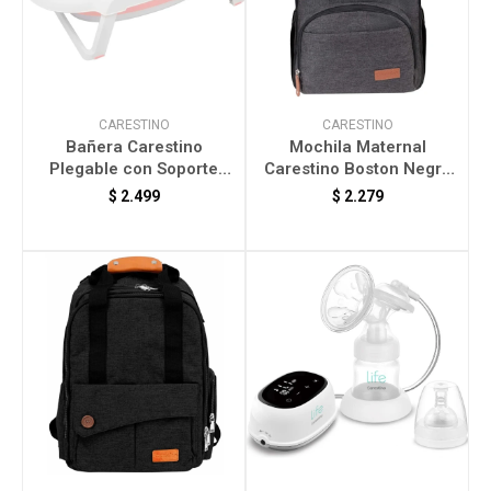
CARESTINO
CARESTINO
Bañera Carestino
Mochila Maternal
Plegable con Soporte
Carestino Boston Negro
Rosa BA006-RS
Melange BS104-NM
$
2.499
$
2.279