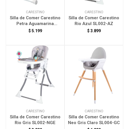
CARESTINO
CARESTINO
Silla de Comer Carestino
Silla de Comer Carestino
Petra Aguamarina
Rio Azul SL002-AZ
SL007-AG
$
5.199
$
3.899
CARESTINO
CARESTINO
Silla de Comer Carestino
Silla de Comer Carestino
Rio Gris SL002-NGE
Neo Gris Claro SL004-GC