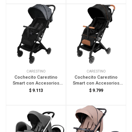
CARESTINO
CARESTINO
Cochecito Carestino
Cochecito Carestino
Smart con Accesorios
Smart con Accesorios
Camuflado CO017-CA
Negro CO017-NE
$
9.113
$
9.799