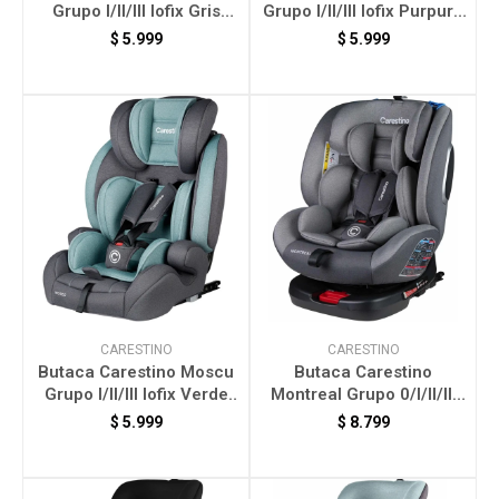
Grupo I/II/III Iofix Gris
Grupo I/II/III Iofix Purpura
Claro BT006-GC
BT006-PU
$
5.999
$
5.999
CARESTINO
CARESTINO
Butaca Carestino Moscu
Butaca Carestino
Grupo I/II/III Iofix Verde
Montreal Grupo 0/I/II/III
BT006-VE
Isofix Gris BT011-GR
$
5.999
$
8.799