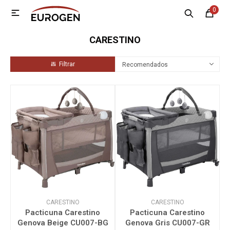
0

MI CUENTA
CARESTINO
Menú
Nosotros
Contacto
Sucursales
Recomendados
Electrodomésticos
Tecnología
Climatización
Motos
CARESTINO
CARESTINO
Pacticuna Carestino
Pacticuna Carestino
Genova Beige CU007-BG
Genova Gris CU007-GR
Bicicletas