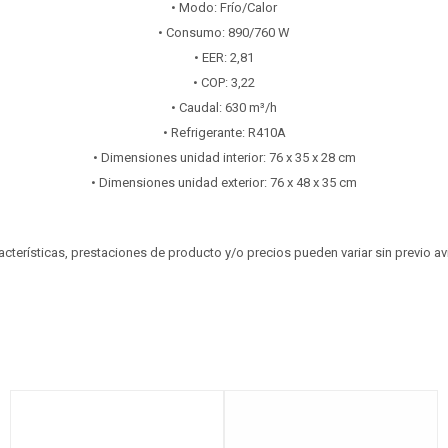
• Modo: Frío/Calor
• Consumo: 890/760 W
• EER: 2,81
• COP: 3,22
• Caudal: 630 m³/h
• Refrigerante: R410A
• Dimensiones unidad interior: 76 x 35 x 28 cm
• Dimensiones unidad exterior: 76 x 48 x 35 cm
aracterísticas, prestaciones de producto y/o precios pueden variar sin previo a