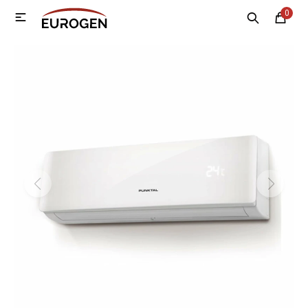
0

MI CUENTA
Menú
Nosotros
Contacto
Sucursales
Electrodomésticos
Tecnología
Climatización
Motos
Bicicletas