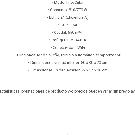
• Modo: Frío/Calor
• Consumo: 810/770 W
• EER: 3,21 (Eficiencia A)
• COP: 3,64
• Caudal: 650 m³/h
• Refrigerante: R410A
• Conectividad: WiFi
• Funciones: Modo sueño, reinicio automático, temporizador
• Dimensiones unidad interior: 80 x 30 x 20 cm
• Dimensiones unidad exterior: 72 x 54 x 26 cm
aracterísticas, prestaciones de producto y/o precios pueden variar sin previo a