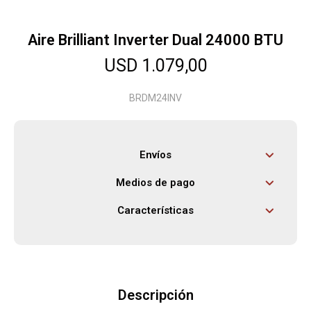
Aire Brilliant Inverter Dual 24000 BTU
Herramientas
USD
1.079,00
Bebés
BRDM24INV
Otros
Envíos
Medios de pago
Contacto
Características
Locales
Descripción