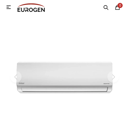
0

MI CUENTA
Menú
Nosotros
Contacto
Sucursales
Electrodomésticos
Tecnología
Climatización
Motos
Bicicletas