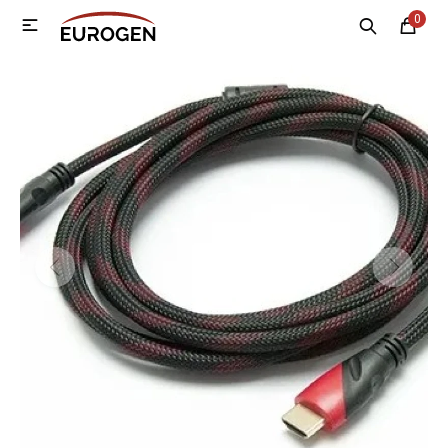
0

MI CUENTA
Menú
Nosotros
Contacto
Sucursales
Electrodomésticos
Tecnología
Climatización
Motos
Bicicletas