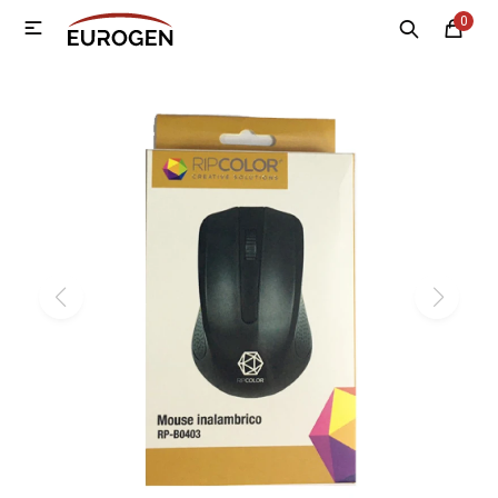
0

MI CUENTA
Menú
Nosotros
Contacto
Sucursales
Electrodomésticos
Tecnología
Climatización
Motos
Bicicletas