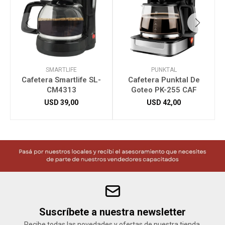
SMARTLIFE
PUNKTAL
Cafetera Smartlife SL-
Cafetera Punktal De
C
CM4313
Goteo PK-255 CAF
USD
39,00
USD
42,00
Suscríbete a nuestra newsletter
Recibe todas las novedades y ofertas de nuestra tienda.