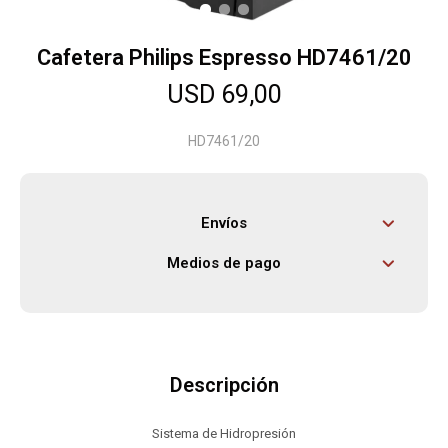
Cafetera Philips Espresso HD7461/20
Herramientas
USD
69,00
Bebés
HD7461/20
Otros
Envíos
Medios de pago
Contacto
Locales
Descripción
Sistema de Hidropresión