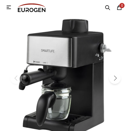
0

MI CUENTA
Menú
Nosotros
Contacto
Sucursales
Electrodomésticos
Tecnología
Climatización
Motos
Bicicletas