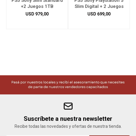
PS5 Sony Slim Standard
PS5 Sony Playstation 5
+2 Juegos 1TB
Slim Digital + 2 Juegos
USD
979,00
USD
699,00
Herramientas
Bebés
Otros
Contacto
Locales
Suscríbete a nuestra newsletter
Recibe todas las novedades y ofertas de nuestra tienda.