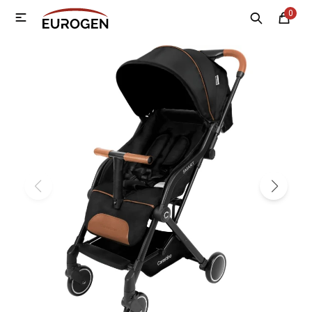
0

MI CUENTA
Menú
Nosotros
Contacto
Sucursales
Electrodomésticos
Tecnología
Climatización
Motos
Bicicletas