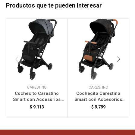
Productos que te pueden interesar
CARESTINO
CARESTINO
Cochecito Carestino
Cochecito Carestino
Smart con Accesorios
Smart con Accesorios
V
Camuflado CO017-CA
Negro CO017-NE
$
9.113
$
9.799