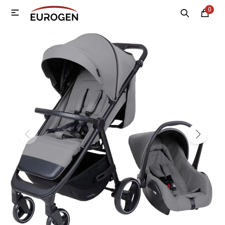
0

MI CUENTA
Menú
Nosotros
Contacto
Sucursales
Electrodomésticos
Tecnología
Climatización
Motos
Bicicletas