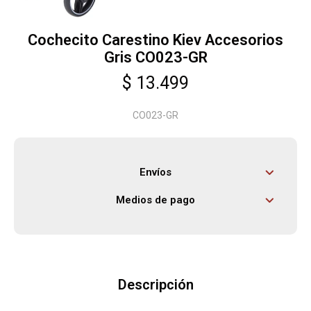
Cochecito Carestino Kiev Accesorios
Herramientas
Gris CO023-GR
$
13.499
Bebés
CO023-GR
Otros
Envíos
Contacto
Medios de pago
Locales
Descripción