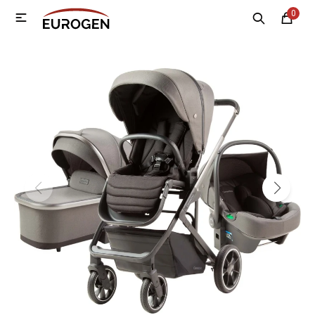
0

MI CUENTA
Menú
Nosotros
Contacto
Sucursales
Electrodomésticos
Tecnología
Climatización
Motos
Bicicletas