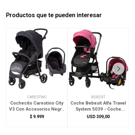
Productos que te pueden interesar
CARESTINO
BEBESIT
Cochecito Carestino City
Coche Bebesit Alfa Travel
C
V3 Con Accesorios Negro
System 5039 - Coche
C0014-V3-NG
Bebesit Alfa Travel
$
9.999
USD
309,00
System 5039 Rosa