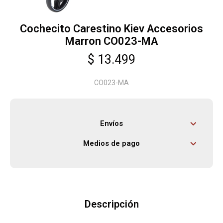
Cochecito Carestino Kiev Accesorios
Herramientas
Marron CO023-MA
$
13.499
Bebés
CO023-MA
Otros
Envíos
Contacto
Medios de pago
Locales
Descripción