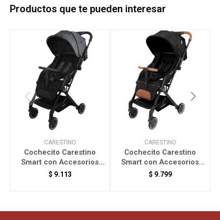
Productos que te pueden interesar
CARESTINO
CARESTINO
Cochecito Carestino
Cochecito Carestino
Smart con Accesorios
Smart con Accesorios
V
Camuflado CO017-CA
Negro CO017-NE
$
9.113
$
9.799