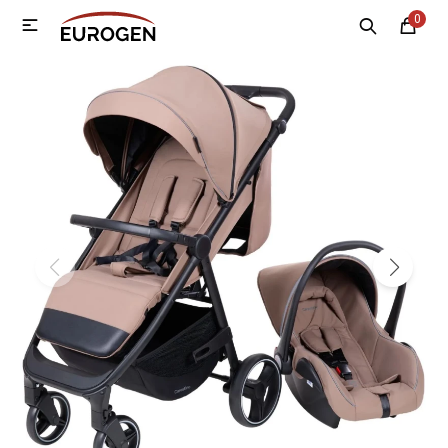
0

MI CUENTA
Menú
Nosotros
Contacto
Sucursales
Electrodomésticos
Tecnología
Climatización
Motos
Bicicletas