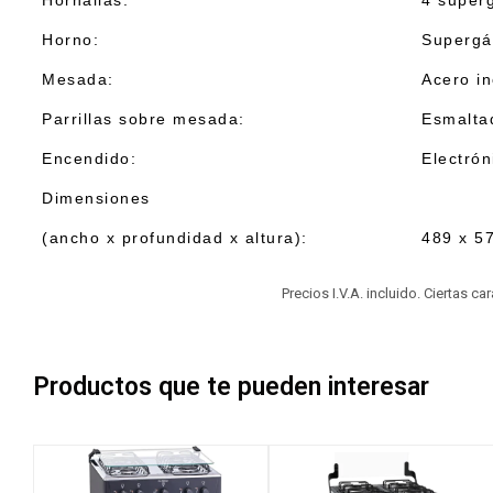
Hornallas:
4 super
Horno:
Supergá
Mesada:
Acero in
Parrillas sobre mesada:
Esmalta
Encendido:
Electrón
Dimensiones
(ancho x profundidad x altura):
489 x 5
Precios I.V.A. incluido. Ciertas c
Productos que te pueden interesar