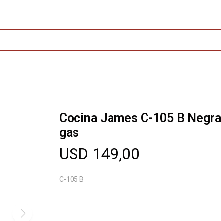
Cocina James C-105 B Negra
gas
USD
149,00
C-105 B