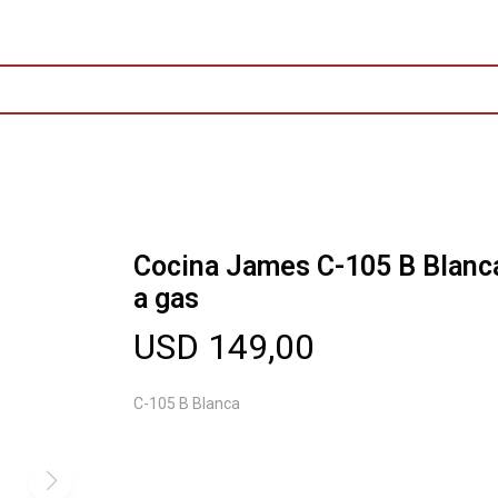
Cocina James C-105 B Blanc
a gas
USD
149,00
C-105 B Blanca