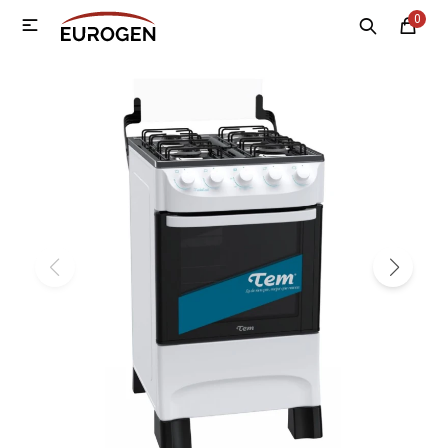
0

MI CUENTA
Menú
Nosotros
Contacto
Sucursales
Electrodomésticos
Tecnología
Climatización
Motos
Bicicletas