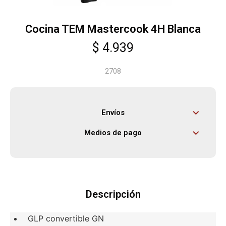
Cocina TEM Mastercook 4H Blanca
Herramientas
$
4.939
Bebés
2708
Otros
Envíos
Medios de pago
Contacto
Locales
Descripción
GLP convertible GN